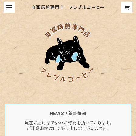
自家焙煎専門店 フレブルコーヒー
NEWS / 新着情報
現在お届けまで少々お時間を頂いております。
ご迷惑おかけして誠に申し訳ございません。